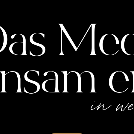
as Me
nsam e
in w