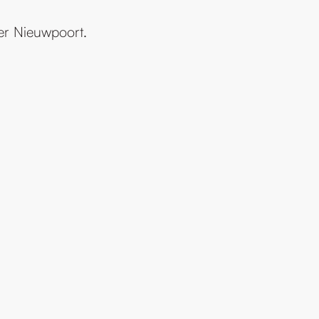
er Nieuwpoort.
[:swvar:icon:11:]
[:swvar:icon:11:]