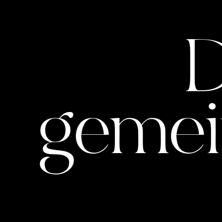
D
gemei