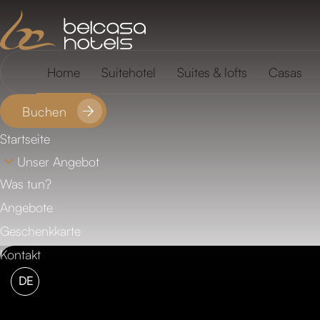
FAQ
Standort
Home
Suitehotel
Suites & lofts
Casas
Buchen
Startseite
Unser Angebot
Was tun?
Angebote
Geschenkkarte
Kontakt
DE