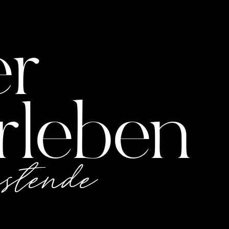
er
rleben
estende