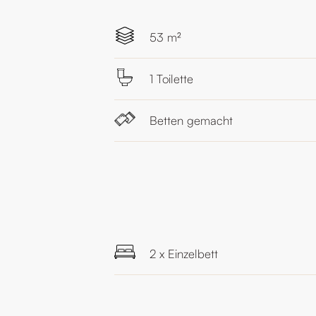
53 m²
1 Toilette
Betten gemacht
2 x Einzelbett