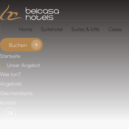
FAQ
Standort
Home
Suitehotel
Suites & lofts
Casas
Buchen
Startseite
Unser Angebot
Was tun?
Angebote
Geschenkkarte
Kontakt
DE