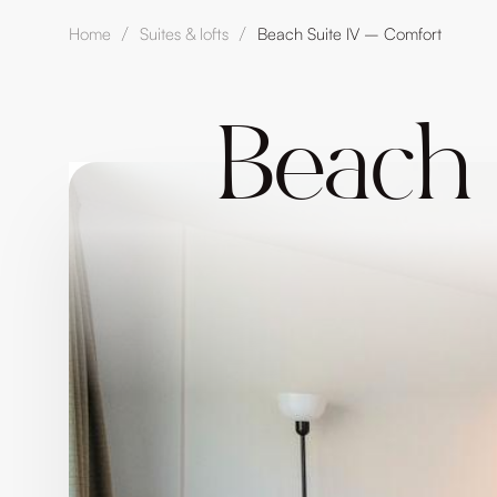
Home
Suites & lofts
Beach Suite IV – Comfort
/
/
Beach 