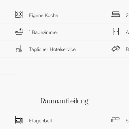
Eigene Küche
2
1 Badezimmer
A
Täglicher Hotelservice
B
Raumaufteilung
Etagenbett
S