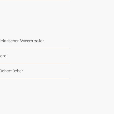
lektrischer Wasserboiler
erd
üchentücher