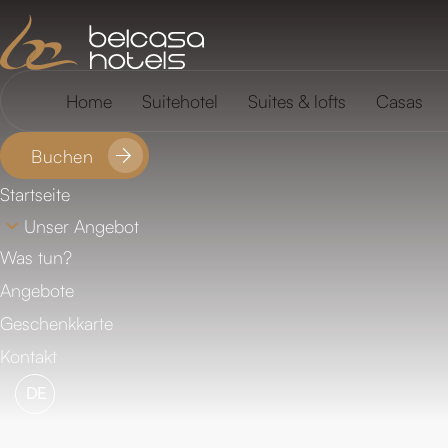
FAQ
Standort
Home
Suitehotel
Suites & lofts
Casas
Buchen
Startseite
Unser Angebot
Was tun?
Angebote
Geschenkkarte
Kontakt
DE