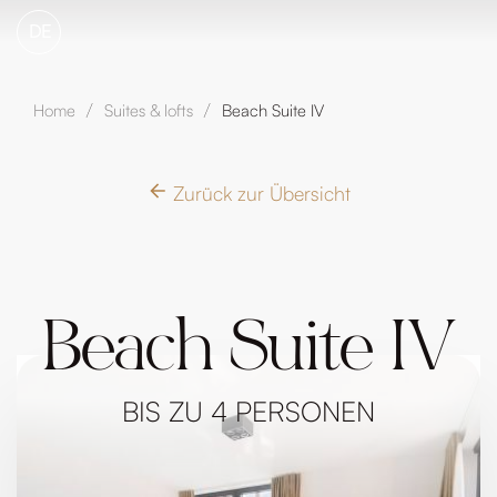
DE
Home
Suites & lofts
Beach Suite IV
/
/
Zurück zur Übersicht
Beach Suite IV
BIS ZU 4 PERSONEN