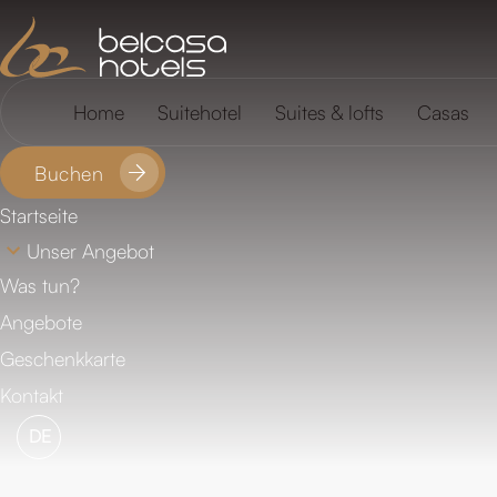
FAQ
Standort
Home
Suitehotel
Suites & lofts
Casas
Buchen
Startseite
Unser Angebot
Was tun?
Angebote
Geschenkkarte
Kontakt
DE