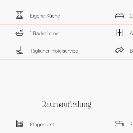
Eigene Küche
2
1 Badezimmer
A
Täglicher Hotelservice
B
Raumaufteilung
Etagenbett
S