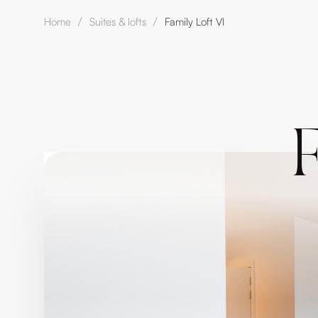
Home
Suites & lofts
Family Loft VI
/
/
F