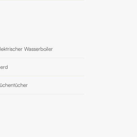
lektrischer Wasserboiler
erd
üchentücher